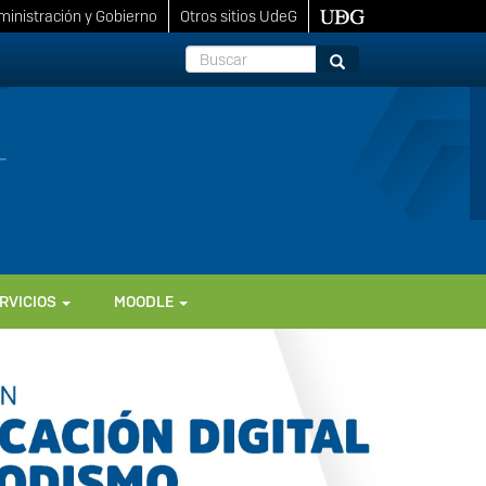
inistración y Gobierno
Otros sitios UdeG
Buscar
Buscar
RVICIOS
MOODLE