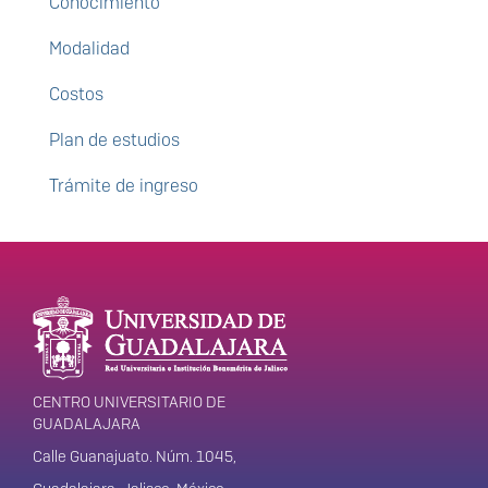
Conocimiento
Modalidad
Costos
Plan de estudios
Trámite de ingreso
Enlaces de interés
Información del
portal
CENTRO UNIVERSITARIO DE
GUADALAJARA
Calle Guanajuato. Núm. 1045,