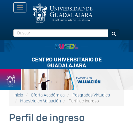
Pasar
Toggle
al
navigation
contenido
principal
Buscar
Buscar
CENTRO UNIVERSITARIO DE
GUADALAJARA
Listón
FullScreen
Inicio
Oferta Académica
Posgrados Virtuales
Maestría en Valuación
Perfil de ingreso
Perfil de ingreso