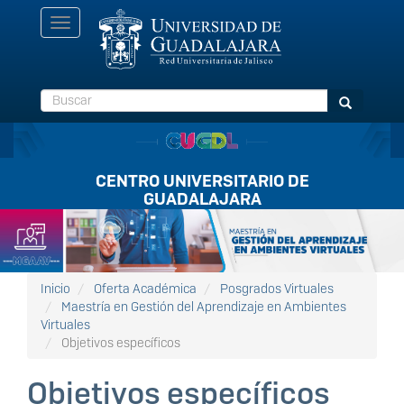
Pasar
Toggle
al
navigation
contenido
principal
Buscar
Buscar
CENTRO UNIVERSITARIO DE
GUADALAJARA
Listón
FullScreen
Inicio
Oferta Académica
Posgrados Virtuales
Maestría en Gestión del Aprendizaje en Ambientes
Virtuales
Objetivos específicos
Objetivos específicos