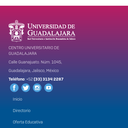
Enlaces de interés
Información del
portal
CENTRO UNIVERSITARIO DE
GUADALAJARA
Calle Guanajuato. Núm. 1045,
Guadalajara, Jalisco, México
Teléfono
: +52
(33) 3134 2287
Inicio
Menú
principal
Directorio
Oferta Educativa