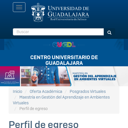
Pasar
Toggle
al
navigation
contenido
principal
Buscar
Buscar
CENTRO UNIVERSITARIO DE
GUADALAJARA
Listón
FullScreen
Inicio
Oferta Académica
Posgrados Virtuales
Maestría en Gestión del Aprendizaje en Ambientes
Virtuales
Perfil de egreso
Perfil de egreso