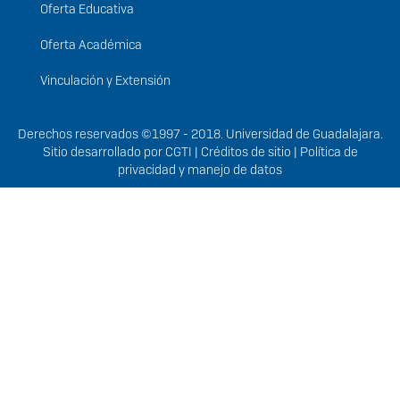
Oferta Educativa
Oferta Académica
Vinculación y Extensión
Derechos
Derechos reservados ©1997 - 2018. Universidad de Guadalajara.
Sitio desarrollado por
CGTI
|
Créditos de sitio
|
Política de
privacidad y manejo de datos