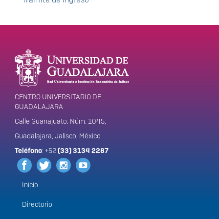
Enlaces de interés
Información del
portal
CENTRO UNIVERSITARIO DE
GUADALAJARA
Calle Guanajuato. Núm. 1045,
Guadalajara, Jalisco, México
Teléfono
: +52
(33) 3134 2287
Inicio
Menú
principal
Directorio