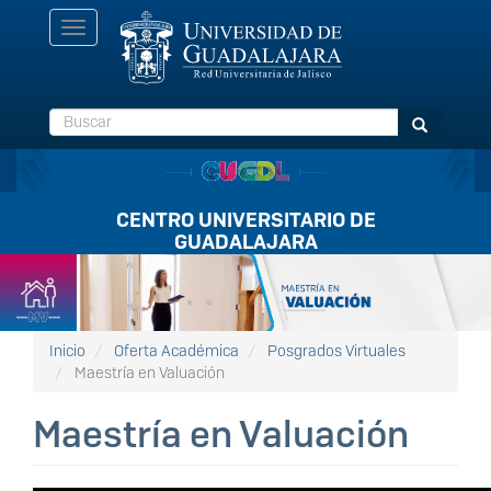
Pasar
Toggle
al
navigation
contenido
principal
Buscar
Buscar
CENTRO UNIVERSITARIO DE
GUADALAJARA
Listón
FullScreen
Inicio
Oferta Académica
Posgrados Virtuales
Maestría en Valuación
Maestría en Valuación