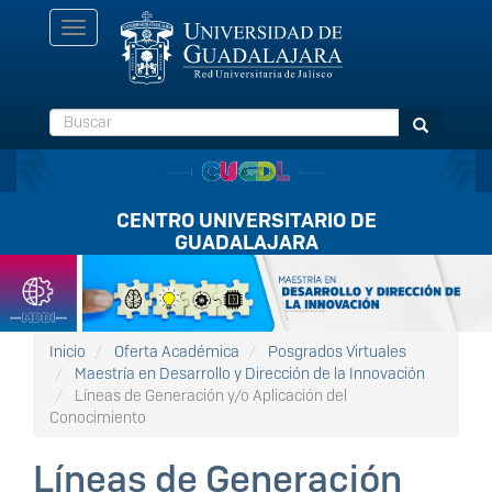
Pasar
Toggle
al
navigation
contenido
principal
Buscar
Buscar
CENTRO UNIVERSITARIO DE
GUADALAJARA
Listón
FullScreen
Inicio
Oferta Académica
Posgrados Virtuales
Maestría en Desarrollo y Dirección de la Innovación
Líneas de Generación y/o Aplicación del
Conocimiento
Líneas de Generación