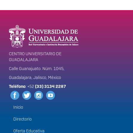
Enlaces de interés
Información del
portal
CENTRO UNIVERSITARIO DE
GUADALAJARA
Calle Guanajuato. Núm. 1045,
Guadalajara, Jalisco, México
Teléfono
: +52
(33) 3134 2287
Inicio
Menú
principal
Directorio
Oferta Educativa