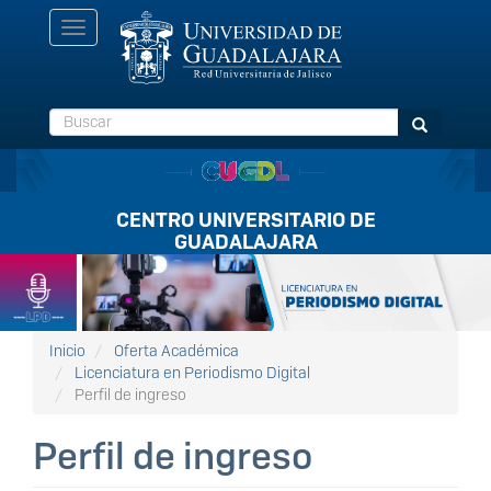
Pasar
Toggle
al
navigation
contenido
principal
Buscar
Buscar
CENTRO UNIVERSITARIO DE
GUADALAJARA
Listón
FullScreen
Inicio
Oferta Académica
Licenciatura en Periodismo Digital
Perfil de ingreso
Perfil de ingreso