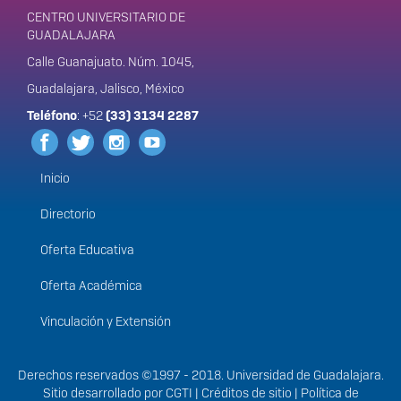
CENTRO UNIVERSITARIO DE
GUADALAJARA
Calle Guanajuato. Núm. 1045,
Guadalajara, Jalisco, México
Teléfono
: +52
(33) 3134 2287
Inicio
Menú
principal
Directorio
Oferta Educativa
Oferta Académica
Vinculación y Extensión
Derechos
Derechos reservados ©1997 - 2018. Universidad de Guadalajara.
Sitio desarrollado por
CGTI
|
Créditos de sitio
|
Política de