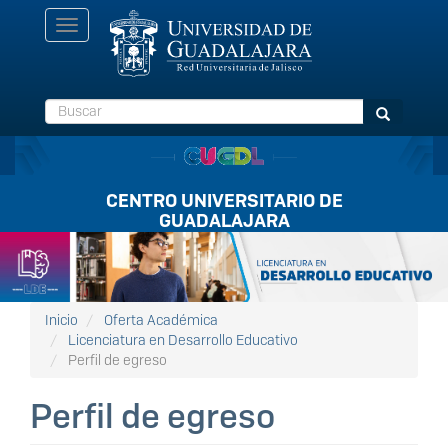
Pasar
Toggle
al
navigation
contenido
principal
Buscar
Buscar
CENTRO UNIVERSITARIO DE
GUADALAJARA
Listón
FullScreen
Inicio
Oferta Académica
Licenciatura en Desarrollo Educativo
Perfil de egreso
Perfil de egreso