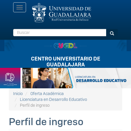
Pasar
Toggle
al
navigation
contenido
principal
Buscar
Buscar
CENTRO UNIVERSITARIO DE
GUADALAJARA
Listón
FullScreen
Inicio
Oferta Académica
Licenciatura en Desarrollo Educativo
Perfil de ingreso
Perfil de ingreso