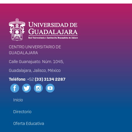
Enlaces de interés
Información del
portal
CENTRO UNIVERSITARIO DE
GUADALAJARA
Calle Guanajuato. Núm. 1045,
Guadalajara, Jalisco, México
Teléfono
: +52
(33) 3134 2287
Inicio
Menú
principal
Directorio
Oferta Educativa