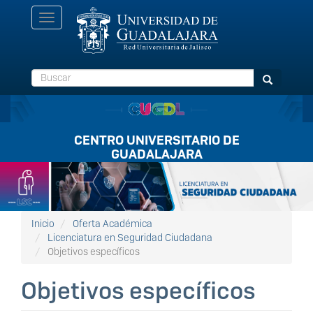
Pasar
Toggle
al
navigation
contenido
principal
Buscar
Buscar
CENTRO UNIVERSITARIO DE
GUADALAJARA
Listón
FullScreen
Inicio
Oferta Académica
Licenciatura en Seguridad Ciudadana
Objetivos específicos
Objetivos específicos