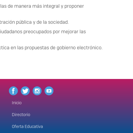
arlas de manera más integral y proponer
ración pública y de la sociedad.
 ciudadanos preocupados por mejorar las
tica en las propuestas de gobierno electrónico.
Inicio
Menú
principal
Directorio
Oferta Educativa