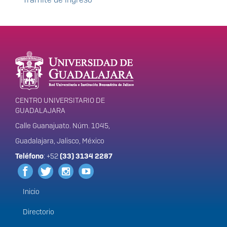
Enlaces de interés
Información del
portal
CENTRO UNIVERSITARIO DE
GUADALAJARA
Calle Guanajuato. Núm. 1045,
Guadalajara, Jalisco, México
Teléfono
: +52
(33) 3134 2287
Inicio
Menú
principal
Directorio