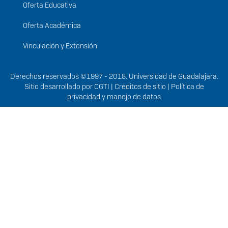
Oferta Educativa
Oferta Académica
Vinculación y Extensión
Derechos
Derechos reservados ©1997 - 2018. Universidad de Guadalajara.
Sitio desarrollado por
CGTI
|
Créditos de sitio
|
Política de
privacidad y manejo de datos