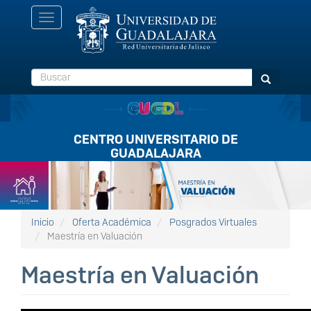
Pasar
Toggle
al
navigation
contenido
principal
Buscar
Buscar
CENTRO UNIVERSITARIO DE
GUADALAJARA
Listón
FullScreen
Inicio
Oferta Académica
Posgrados Virtuales
Maestría en Valuación
Maestría en Valuación