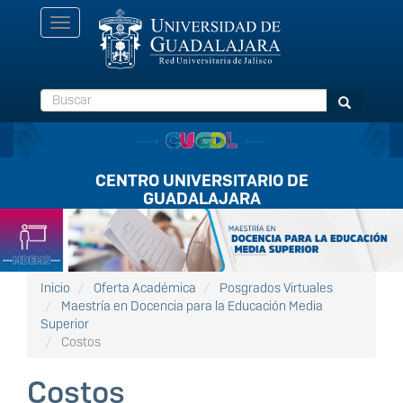
Pasar
Toggle
al
navigation
contenido
principal
Buscar
Buscar
CENTRO UNIVERSITARIO DE
GUADALAJARA
Listón
FullScreen
Inicio
Oferta Académica
Posgrados Virtuales
Maestría en Docencia para la Educación Media
Superior
Costos
Costos