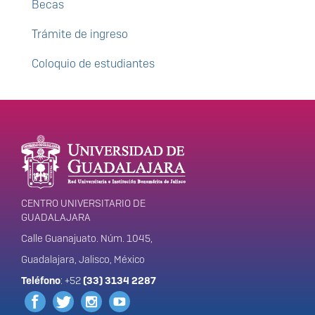
Becas
Trámite de ingreso
Coloquio de estudiantes
Enlaces de interés
Información del
portal
CENTRO UNIVERSITARIO DE
GUADALAJARA
Calle Guanajuato. Núm. 1045,
Guadalajara, Jalisco, México
Teléfono
: +52
(33) 3134 2287