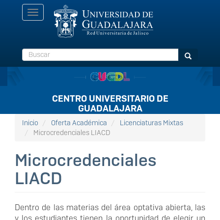
Pasar
Toggle
al
navigation
contenido
principal
Buscar
Buscar
CENTRO UNIVERSITARIO DE
GUADALAJARA
Inicio
Oferta Académica
Licenciaturas Mixtas
Microcredenciales LIACD
Microcredenciales
LIACD
Dentro de las materias del área optativa abierta, las
y los estudiantes tienen la oportunidad de elegir un