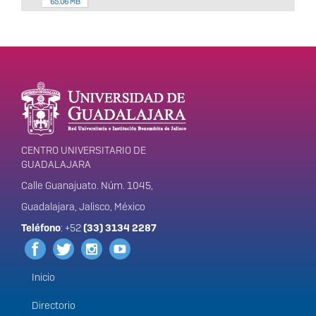
65.06 MB
Enlaces de interés
Información del
portal
CENTRO UNIVERSITARIO DE
GUADALAJARA
Calle Guanajuato. Núm. 1045,
Guadalajara, Jalisco, México
Teléfono
: +52
(33) 3134 2287
Inicio
Menú
principal
Directorio