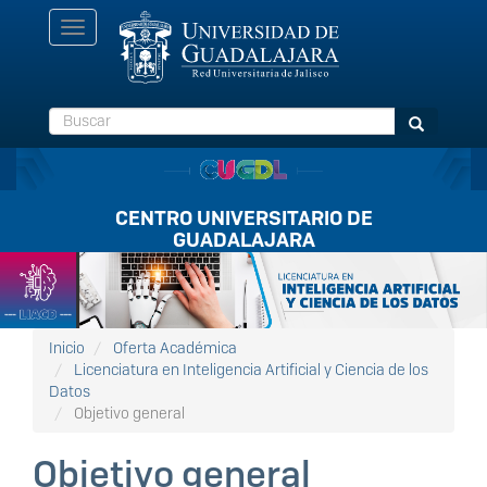
Pasar
Toggle
al
navigation
contenido
principal
Buscar
Buscar
CENTRO UNIVERSITARIO DE
GUADALAJARA
Listón
FullScreen
Inicio
Oferta Académica
Licenciatura en Inteligencia Artificial y Ciencia de los
Datos
Objetivo general
Objetivo general