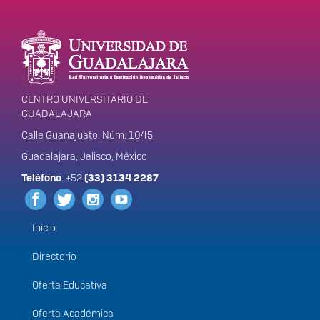
Información del
portal
CENTRO UNIVERSITARIO DE
GUADALAJARA
Calle Guanajuato. Núm. 1045,
Guadalajara, Jalisco, México
Teléfono
: +52
(33) 3134 2287
Inicio
Menú
principal
Directorio
Oferta Educativa
Oferta Académica