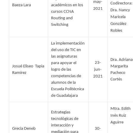
may-
Codirectora: 
Baeza Lara 
académicos en los 
2021
Dra. Nancy 
cursos CCNA 
Maricela 
Routing and 
González 
Switching
Robles
La implementación 
del uso de TIC en 
las asignaturas 
Dra. Adriana 
23-
para apoyar el 
Josué Eliseo  Tapia 
Margarita 
logro de las 
jun-
Ramírez 
Pacheco 
competencias de 
2021
Cortés
alumnos de la 
Escuela Politécnica 
de Guadalajara
Mtra. Edith 
Estrategias 
Inés Ruiz 
tecnológicas de 
Aguirre
interacción y 
Grecia Deneb 
30-
mediación para 