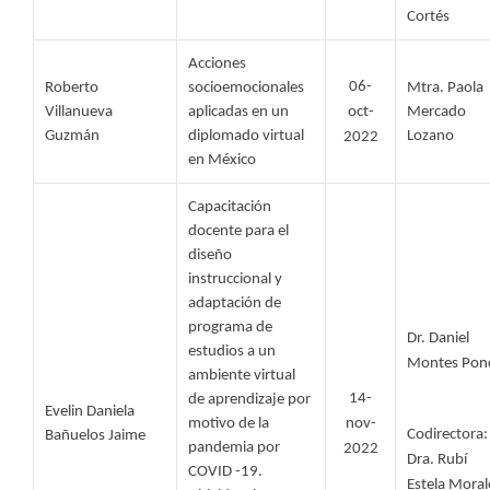
Cortés
Acciones 
06-
Roberto 
socioemocionales 
Mtra. Paola 
Villanueva 
aplicadas en un 
oct-
Mercado 
Guzmán 
diplomado virtual 
Lozano 
2022
en México
Capacitación 
docente para el 
diseño 
instruccional y 
adaptación de 
programa de 
Dr. Daniel 
estudios a un 
Montes Pon
ambiente virtual 
14-
de aprendizaje por 
Evelin Daniela 
motivo de la 
nov-
Codirectora: 
Bañuelos Jaime
pandemia por 
2022
Dra. Rubí 
COVID -19. 
Estela Morale