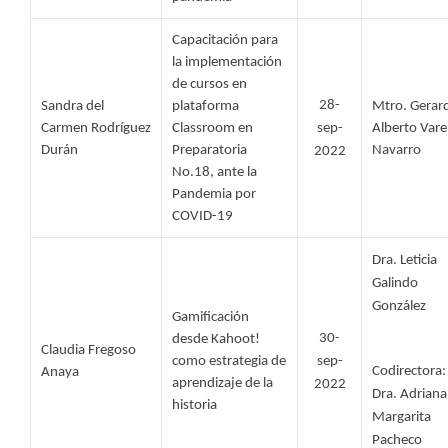
Capacitación para 
la implementación 
de cursos en 
28-
Sandra del 
plataforma 
Mtro. Gerard
Carmen Rodríguez 
Classroom en 
sep-
Alberto Varel
Durán 
Preparatoria 
Navarro
2022
No.18, ante la 
Pandemia por 
COVID-19
Dra. Leticia 
Galindo 
González
Gamificación 
30-
desde Kahoot! 
Claudia Fregoso 
como estrategia de 
sep-
Codirectora: 
Anaya 
aprendizaje de la 
2022
Dra. Adriana 
historia
Margarita 
Pacheco 