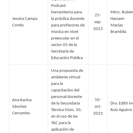
Podcast: 
herramienta para 
Mtro. Rubén
25-
Jessica Campa 
la práctica docente 
Hassem 
sep-
Cortés 
para profesores de 
Macias 
2023
música en nivel 
Brambila
preescolar en el 
sector 05 de la 
Secretaría de 
Educación Pública
Una propuesta de 
ambiente virtual 
para la 
capacitación del 
personal docente 
10-
Ana Karina  
de la Secundaria 
Dra. Edith In
Sánchez 
oct-
Técnica Núm. 50, 
Ruiz Aguirre 
Cervantes 
2023
en el uso de las 
TAC para la 
aplicación de 