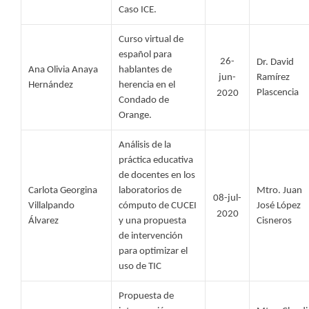
Caso ICE. 
Curso virtual de 
español para 
26-
Dr. David 
Ana Olivia Anaya 
hablantes de 
jun-
Ramírez 
Hernández 
herencia en el 
Plascencia
2020
Condado de 
Orange. 
Análisis de la 
práctica educativa 
de docentes en los 
Carlota Georgina 
laboratorios de 
Mtro. Juan 
08-jul-
Villalpando 
cómputo de CUCEI 
José López 
2020
Álvarez 
y una propuesta 
Cisneros
de intervención 
para optimizar el 
uso de TIC 
Propuesta de 