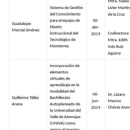
Mtra. Nadia 
Sistema de Gestión 
Livier Martin
del Conocimiento 
de la Cruz
para el equipo de 
30-
Guadalupe 
Diseño 
abr-
Marcial Jiménez
instruccional del 
Codirectora: 
2019
Tecnológico de 
Mtra. Edith 
Monterrey.
Inés Ruiz 
Aguirre
Incorporación de 
elementos 
virtuales de 
aprendizaje en la 
modalidad del 
06-
Dr. Lázaro 
Guillermo Téllez 
Bachillerato 
jun-
Marcos 
Arana 
Autoplaneado de 
Chávez Acev
2019
la Universidad del 
Valle de Atemajac 
(UNIVA) como 
apoyo al proceso 