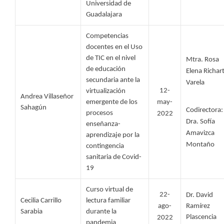
Universidad de 
Guadalajara
Competencias 
docentes en el Uso 
de TIC en el nivel 
Mtra. Rosa 
de educación 
Elena Richart
secundaria ante la 
Varela
12-
virtualización 
Andrea Villaseñor 
emergente de los 
may-
Sahagún 
Codirectora: 
procesos 
2022
Dra. Sofía 
enseñanza-
Amavizca 
aprendizaje por la 
Montaño
contingencia 
sanitaria de Covid-
19
Curso virtual de 
22-
Dr. David 
Cecilia Carrillo 
lectura familiar 
ago-
Ramírez 
Sarabia 
durante la 
Plascencia
2022
pandemia