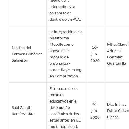
medio de la 
interacción y la 
colaboración 
dentro de un AVA. 
La integración de la 
plataforma 
Moodle como 
Mtra. Claudia
16-
Martha del 
apoyo en el 
Adriana 
Carmen Gutiérrez 
jun-
proceso de 
González 
Salmerón 
2020
enseñanza - 
Quintanilla
aprendizaje en Ing. 
en Computación.
El impacto de los 
recursos 
educativos en el 
24-
Dra. Blanca 
Saúl Gandhi 
desempeño 
jun-
Estela Chávez
Ramírez Díaz 
académico de los 
Blanco
2020
estudiantes en UC 
multimodalidad.  