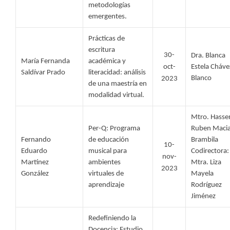
metodologías 
emergentes. 
Prácticas de 
escritura 
30-
Dra. Blanca 
María Fernanda 
académica y 
oct-
Estela Chávez
Saldívar Prado 
literacidad: análisis 
Blanco
2023
de una maestría en 
modalidad virtual.
Mtro. Hasse
Per-Q: Programa 
Ruben Macia
Fernando 
de educación 
Brambila
10-
Eduardo  
musical para 
Codirectora: 
nov-
Martínez 
ambientes 
Mtra. Liza 
2023
González 
virtuales de 
Mayela 
aprendizaje 
Rodríguez 
Jiménez
Redefiniendo la 
Docencia: Estudio 