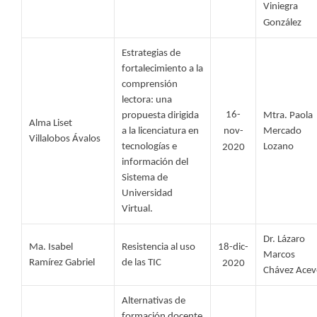
Viniegra 
González 
Estrategias de 
fortalecimiento a la 
comprensión 
lectora: una 
16-
propuesta dirigida 
Mtra. Paola 
Alma Liset 
a la licenciatura en 
nov-
Mercado 
Villalobos Ávalos 
tecnologías e 
Lozano
2020
información del 
Sistema de 
Universidad 
Virtual.
Dr. Lázaro 
Ma. Isabel 
Resistencia al uso 
18-dic-
Marcos 
Ramírez Gabriel 
de las TIC
2020
Chávez Acev
Alternativas de 
formación docente 