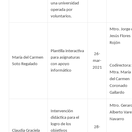
una universidad 
operada por 
voluntarios. 
Mtro. Jorge 
Jesús Flores 
Rojón
Plantilla interactiva 
26-
María del Carmen 
para asignaturas 
mar-
Soto Regalado 
con apoyo 
Codirectora: 
2021
informático
Mtra. María 
del Carmen 
Coronado 
Gallardo
Mtro. Gerard
Intervención 
Alberto Varel
didáctica para el 
Navarro
logro de los 
28-
Claudia Graciela 
objetivos 