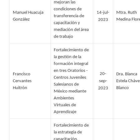
mejoran las 
condiciones de 
Manuel Huacuja 
14-jul-
Mtra. Ruth 
transferencia de 
González 
Medina Flor
2023
capacitación y 
mediación del área 
de trabajo
Fortalecimiento de 
la gestión de la 
formación integral 
en tres Oratorios - 
20-
Francisco 
Dra. Blanca 
Centros Juveniles 
Cervantes 
sep-
Estela Chávez
Salesianos de 
Huitrón 
Blanco 
2023
México mediante 
Ambientes 
Virtuales de 
Aprendizaje
Fortalecimiento de 
la estrategia de 
capacitación. 