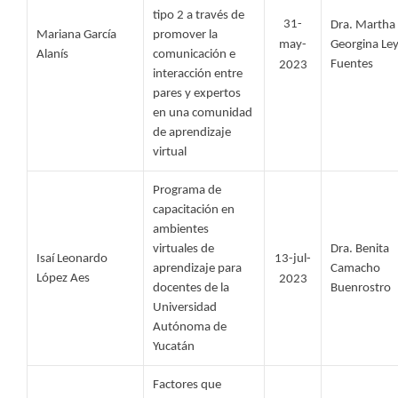
tipo 2 a través de 
31-
Dra. Martha 
Mariana García 
promover la 
may-
Georgina Ley
Alanís 
comunicación e 
Fuentes
2023
interacción entre 
pares y expertos 
en una comunidad 
de aprendizaje 
virtual
Programa de 
capacitación en 
ambientes 
virtuales de 
Dra. Benita 
Isaí Leonardo 
13-jul-
aprendizaje para 
Camacho 
López Aes 
2023
docentes de la 
Buenrostro
Universidad 
Autónoma de 
Yucatán
Factores que 