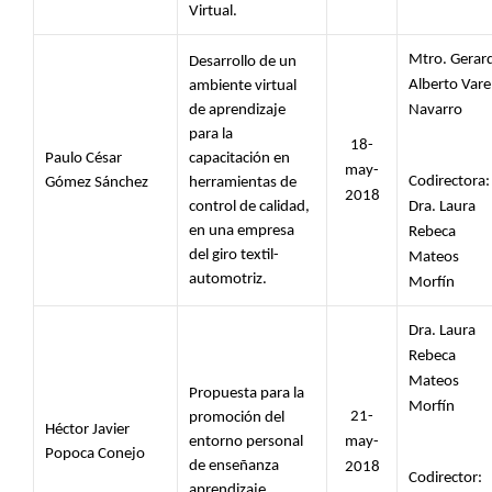
Virtual.
Mtro. Gerard
Desarrollo de un 
Alberto Varel
ambiente virtual 
de aprendizaje 
Navarro
para la 
18-
Paulo César 
capacitación en 
may-
Codirectora: 
Gómez Sánchez 
herramientas de 
2018
control de calidad, 
Dra. Laura 
en una empresa 
Rebeca 
del giro textil-
Mateos 
automotriz.
Morfín
Dra. Laura 
Rebeca 
Mateos 
Propuesta para la 
Morfín
21-
promoción del 
Héctor Javier 
entorno personal 
may-
Popoca Conejo 
de enseñanza 
2018
Codirector: 
aprendizaje.