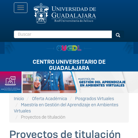
Pasar
Toggle
al
navigation
contenido
principal
Buscar
Buscar
CENTRO UNIVERSITARIO DE
GUADALAJARA
Listón
FullScreen
Inicio
Oferta Académica
Posgrados Virtuales
Maestría en Gestión del Aprendizaje en Ambientes
Virtuales
Proyectos de titulación
Proyectos de titulación