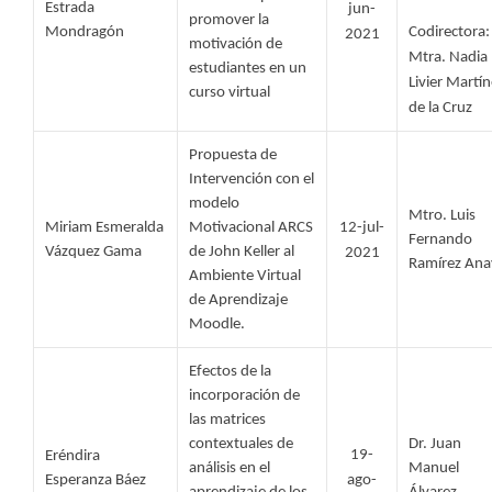
Estrada 
jun-
promover la 
Mondragón 
Codirectora: 
2021
motivación de 
Mtra. Nadia 
estudiantes en un 
Livier Martín
curso virtual
de la Cruz
Propuesta de 
Intervención con el 
modelo 
Mtro. Luis 
Miriam Esmeralda 
Motivacional ARCS 
12-jul-
Fernando 
Vázquez Gama 
de John Keller al 
2021
Ramírez Ana
Ambiente Virtual 
de Aprendizaje 
Moodle.
Efectos de la 
incorporación de 
las matrices 
contextuales de 
Dr. Juan 
19-
Eréndira 
análisis en el 
Manuel 
Esperanza Báez 
ago-