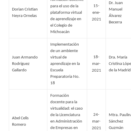
Dr. Juan 
15-
para el uso de la 
Dorian Cristian 
Manuel 
plataforma virtual 
ene-
Neyra Ornelas 
Álvarez 
de aprendizaje en 
2021
Becerra
el Colegio de 
Michoacán
Implementación 
de un ambiente 
18-
Juan Armando 
virtual de 
Dra. María 
Rodríguez 
aprendizaje en la 
mar-
Cristina Lópe
Gallardo 
Escuela 
de la Madrid
2021
Preparatoria No. 
18
Formación 
docente para la 
virtualidad: el caso 
24-
de la Licenciatura 
Mtra. Paulina
Abel Celis 
en Administración 
mar-
Sánchez 
Romero 
de Empresas en 
Guzmán
2021