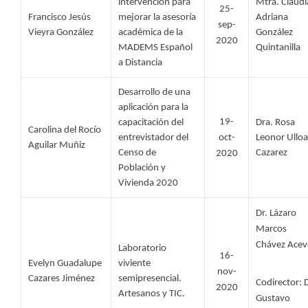
intervención para 
Mtra. Claudia
25-
Francisco Jesús 
mejorar la asesoría 
Adriana 
sep-
Vieyra González 
académica de la 
González 
2020
MADEMS Español 
Quintanilla 
a Distancia
Desarrollo de una 
aplicación para la 
19-
capacitación del 
Dra. Rosa 
Carolina del Rocío 
entrevistador del 
oct-
Leonor Ulloa 
Aguilar Muñiz 
Censo de 
Cazarez
2020
Población y 
Vivienda 2020
Dr. Lázaro 
Marcos 
Chávez Acev
Laboratorio 
16-
Evelyn Guadalupe 
viviente 
nov-
Cazares Jiménez 
semipresencial. 
Codirector: D
2020
Artesanos y TIC.
Gustavo 