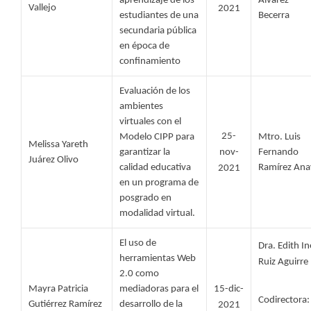
aprendizaje de los 
Álvarez 
Vallejo 
2021
estudiantes de una 
Becerra 
secundaria pública 
en época de 
confinamiento
Evaluación de los 
ambientes 
virtuales con el 
25-
Modelo CIPP para 
Mtro. Luis 
Melissa Yareth  
garantizar la 
nov-
Fernando 
Juárez Olivo 
calidad educativa 
Ramírez Ana
2021
en un programa de 
posgrado en 
modalidad virtual. 
El uso de 
Dra. Edith In
herramientas Web 
Ruiz Aguirre
2.0 como 
Mayra Patricia 
mediadoras para el 
15-dic-
Codirectora: 
Gutiérrez Ramírez 
desarrollo de la 
2021