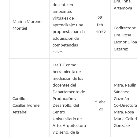
Dra. Inna 
docente en 
Artemova 
ambientes 
28-
virtuales de 
Marina Moreno 
aprendizaje: una 
feb-
Codirectora: 
Montiel 
propuesta para la 
2022
Dra. Rosa 
adquisición de 
Leonor Ulloa 
competencias 
Cazarez
clave.
Las TIC como 
herramienta de 
mediación de los 
docentes del 
Mtra. Paulina
Departamento de 
Sánchez 
Carrillo 
Producción y 
Guzmán
5-abr-
Casillas Ivonne 
Desarrollo, del 
Co-Directora:
22
Jetzabel
Centro 
Mtra. Rosa 
Universitario de 
María Galind
Arte, Arquitectura 
González
y Diseño, de la 