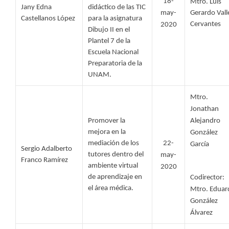
18-
Mtro. Luis 
Jany Edna 
didáctico de las TIC 
may-
Gerardo Valle
Castellanos López 
para la asignatura 
Cervantes
2020
Dibujo II en el 
Plantel 7 de la 
Escuela Nacional 
Preparatoria de la 
UNAM. 
Mtro. 
Jonathan 
Promover la 
Alejandro 
mejora en la 
González 
mediación de los 
22-
García
Sergio Adalberto 
tutores dentro del 
may-
Franco Ramírez 
ambiente virtual 
2020
de aprendizaje en 
Codirector: 
el área médica. 
Mtro. Eduar
González 
Álvarez