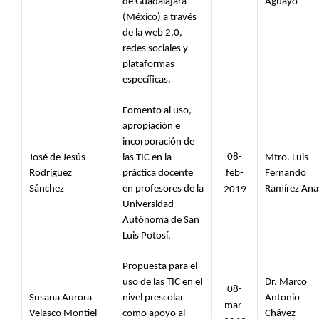
de Guadalajara 
Aguayo
(México) a través 
de la web 2.0, 
redes sociales y 
plataformas 
específicas.
Fomento al uso, 
apropiación e 
incorporación de 
08-
José de Jesús 
las TIC en la 
Mtro. Luis 
Rodríguez 
práctica docente 
feb-
Fernando 
Sánchez 
en profesores de la 
Ramírez Ana
2019
Universidad 
Autónoma de San 
Luis Potosí.
Propuesta para el 
uso de las TIC en el 
Dr. Marco 
08-
Susana Aurora 
nivel prescolar 
Antonio 
mar-
Velasco Montiel 
como apoyo al 
Chávez 