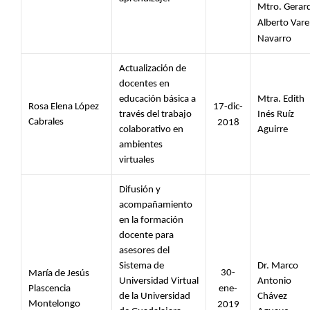
Mtro. Gerard
Alberto Varel
Navarro
Actualización de 
docentes en 
educación básica a 
Mtra. Edith 
Rosa Elena López 
17-dic-
través del trabajo 
Inés Ruíz 
Cabrales
2018
colaborativo en 
Aguirre
ambientes 
virtuales
Difusión y 
acompañamiento 
en la formación 
docente para 
asesores del 
Sistema de 
Dr. Marco 
30-
María de Jesús 
Universidad Virtual 
Antonio 
Plascencia 
ene-
de la Universidad 
Chávez 
Montelongo 
2019