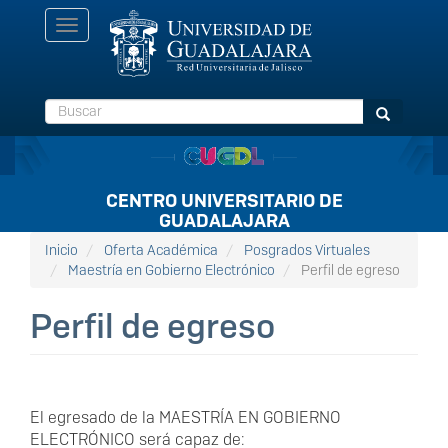
Pasar
Toggle
al
navigation
contenido
principal
Buscar
Buscar
CENTRO UNIVERSITARIO DE
GUADALAJARA
Inicio
Oferta Académica
Posgrados Virtuales
Maestría en Gobierno Electrónico
Perfil de egreso
Perfil de egreso
El egresado de la MAESTRÍA EN GOBIERNO
ELECTRÓNICO será capaz de: