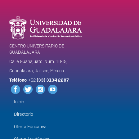
Enlaces de interés
Información del
portal
CENTRO UNIVERSITARIO DE
GUADALAJARA
Calle Guanajuato. Núm. 1045,
Guadalajara, Jalisco, México
Teléfono
: +52
(33) 3134 2287
Inicio
Menú
principal
Directorio
Oferta Educativa
Oferta Académica