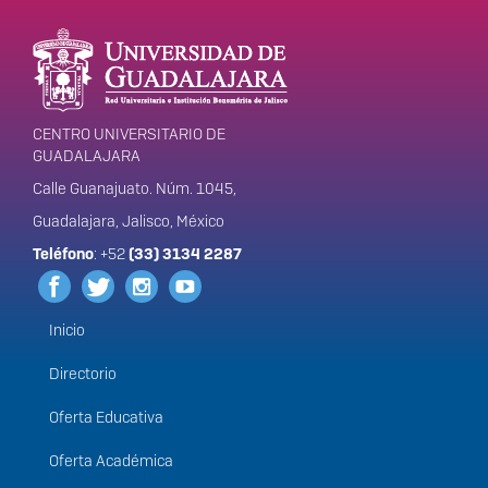
Información del
portal
CENTRO UNIVERSITARIO DE
GUADALAJARA
Calle Guanajuato. Núm. 1045,
Guadalajara, Jalisco, México
Teléfono
: +52
(33) 3134 2287
Inicio
Menú
principal
Directorio
Oferta Educativa
Oferta Académica