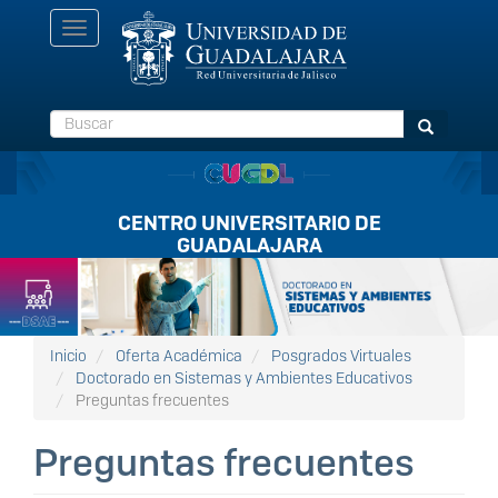
Pasar
Toggle
al
navigation
contenido
principal
Buscar
Buscar
CENTRO UNIVERSITARIO DE
GUADALAJARA
Listón
FullScreen
Inicio
Oferta Académica
Posgrados Virtuales
Doctorado en Sistemas y Ambientes Educativos
Preguntas frecuentes
Preguntas frecuentes