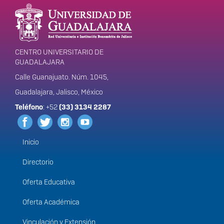
Información del
portal
CENTRO UNIVERSITARIO DE
GUADALAJARA
Calle Guanajuato. Núm. 1045,
Guadalajara, Jalisco, México
Teléfono
: +52
(33) 3134 2287
Inicio
Menú
principal
Directorio
Oferta Educativa
Oferta Académica
Vinculación y Extensión