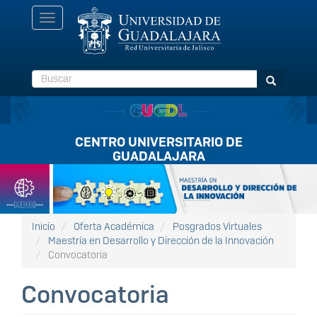
Pasar
Toggle
al
navigation
contenido
principal
Buscar
Buscar
CENTRO UNIVERSITARIO DE
GUADALAJARA
Listón
FullScreen
Inicio
Oferta Académica
Posgrados Virtuales
Maestría en Desarrollo y Dirección de la Innovación
Convocatoria
Convocatoria