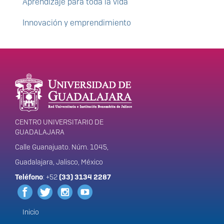
Aprendizaje para toda la vida
Innovación y emprendimiento
Enlaces de interés
Información del
portal
CENTRO UNIVERSITARIO DE
GUADALAJARA
Calle Guanajuato. Núm. 1045,
Guadalajara, Jalisco, México
Teléfono
: +52
(33) 3134 2287
Inicio
Menú