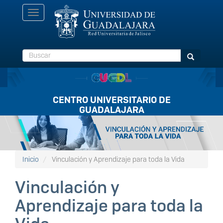
Pasar
Toggle
al
navigation
contenido
principal
Buscar
Buscar
CENTRO UNIVERSITARIO DE
GUADALAJARA
Listón
FullScreen
Inicio
Vinculación y Aprendizaje para toda la Vida
Vinculación y
Aprendizaje para toda la