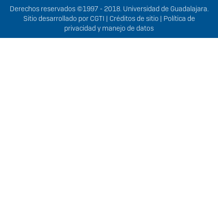
Derechos
Derechos reservados ©1997 - 2018. Universidad de Guadalajara.
Sitio desarrollado por
CGTI
|
Créditos de sitio
|
Política de
privacidad y manejo de datos