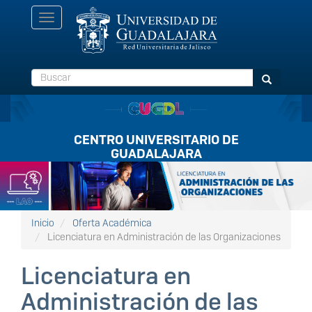
Pasar
Toggle
al
navigation
contenido
principal
Buscar
Buscar
CENTRO UNIVERSITARIO DE
GUADALAJARA
Listón
FullScreen
Inicio
Oferta Académica
Licenciatura en Administración de las Organizaciones
Licenciatura en
Administración de las