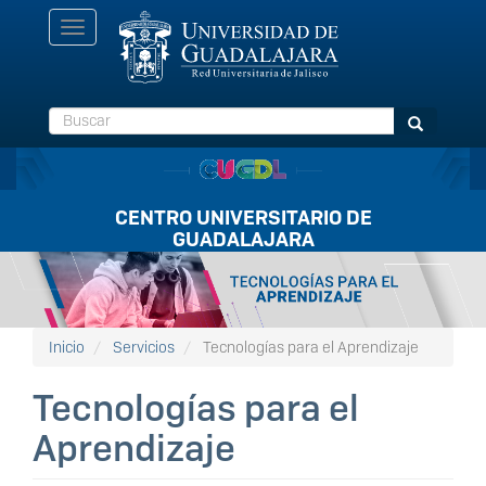
Pasar
Toggle
al
navigation
contenido
principal
Buscar
Buscar
CENTRO UNIVERSITARIO DE
GUADALAJARA
Listón
FullScreen
Inicio
Servicios
Tecnologías para el Aprendizaje
Tecnologías para el
Aprendizaje