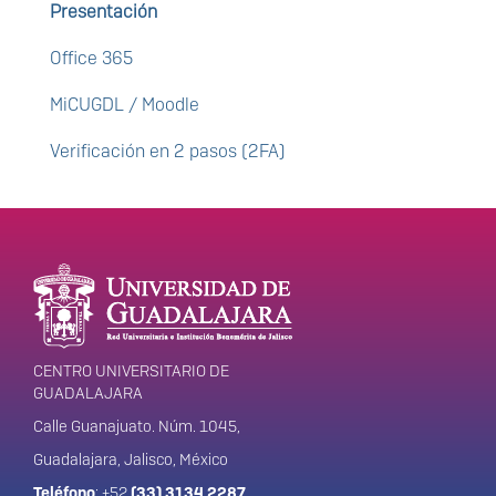
Presentación
Office 365
MiCUGDL / Moodle
Verificación en 2 pasos (2FA)
Enlaces de interés
Información del
portal
CENTRO UNIVERSITARIO DE
GUADALAJARA
Calle Guanajuato. Núm. 1045,
Guadalajara, Jalisco, México
Teléfono
: +52
(33) 3134 2287