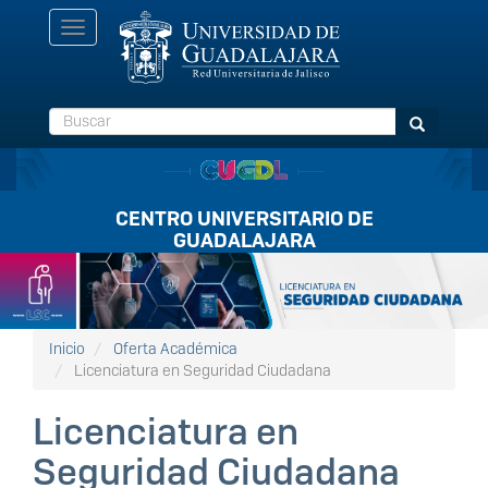
Pasar
Toggle
al
navigation
contenido
principal
Buscar
Buscar
CENTRO UNIVERSITARIO DE
GUADALAJARA
Listón
FullScreen
Inicio
Oferta Académica
Licenciatura en Seguridad Ciudadana
Licenciatura en
Seguridad Ciudadana