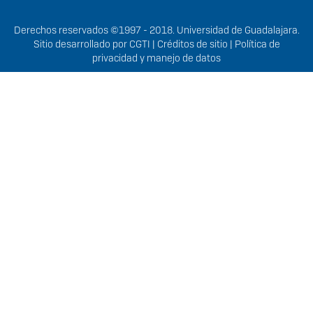
Derechos
Derechos reservados ©1997 - 2018. Universidad de Guadalajara.
Sitio desarrollado por
CGTI
|
Créditos de sitio
|
Política de
privacidad y manejo de datos