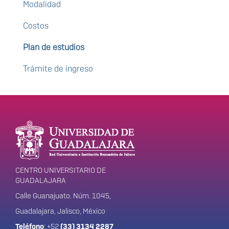
Modalidad
Costos
Plan de estudios
Trámite de ingreso
Enlaces de interés
Información del
portal
CENTRO UNIVERSITARIO DE
GUADALAJARA
Calle Guanajuato. Núm. 1045,
Guadalajara, Jalisco, México
Teléfono
: +52
(33) 3134 2287