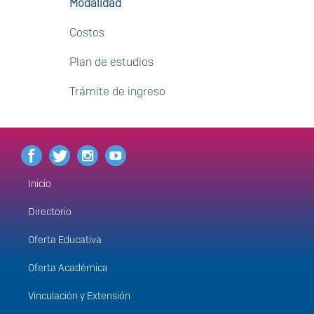
Modalidad
Costos
Plan de estudios
Trámite de ingreso
Inicio
Menú
principal
Directorio
Oferta Educativa
Oferta Académica
Vinculación y Extensión