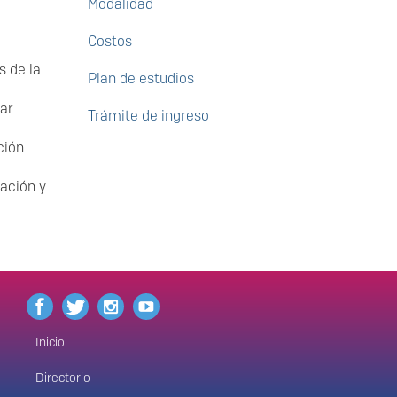
Modalidad
Costos
s de la
Plan de estudios
ar
Trámite de ingreso
ción
mación y
Inicio
Menú
principal
Directorio