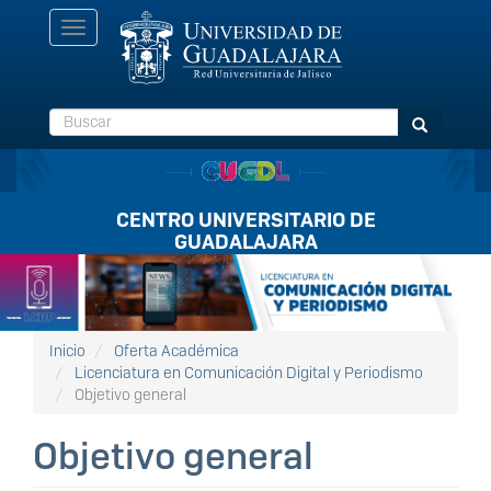
Pasar
Toggle
al
navigation
contenido
principal
Buscar
Buscar
CENTRO UNIVERSITARIO DE
GUADALAJARA
Listón
FullScreen
Inicio
Oferta Académica
Licenciatura en Comunicación Digital y Periodismo
Objetivo general
Objetivo general