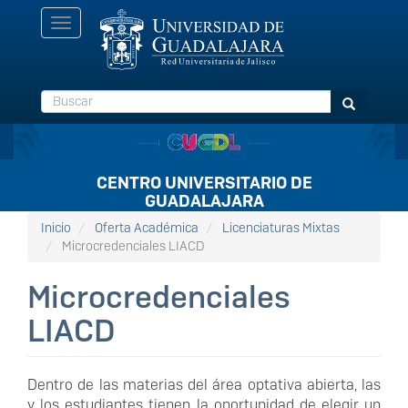
Pasar
Toggle
al
navigation
contenido
principal
Buscar
Buscar
CENTRO UNIVERSITARIO DE
GUADALAJARA
Inicio
Oferta Académica
Licenciaturas Mixtas
Microcredenciales LIACD
Microcredenciales
LIACD
Dentro de las materias del área optativa abierta, las
y los estudiantes tienen la oportunidad de elegir un