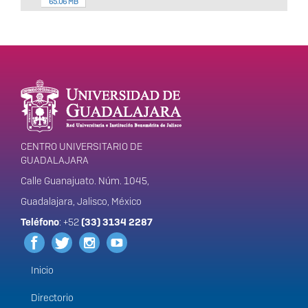
65.06 MB
Enlaces de interés
Información del
portal
CENTRO UNIVERSITARIO DE
GUADALAJARA
Calle Guanajuato. Núm. 1045,
Guadalajara, Jalisco, México
Teléfono
: +52
(33) 3134 2287
Inicio
Menú
principal
Directorio