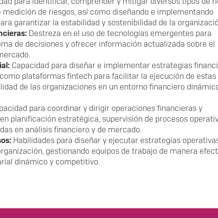
dad para identificar, comprender y mitigar diversos tipos de r
de medición de riesgos, así como diseñando e implementando
ara garantizar la estabilidad y sostenibilidad de la organizació
ncieras:
Destreza en el uso de tecnologías emergentes para
oma de decisiones y ofrecer información actualizada sobre el
 mercado.
al:
Capacidad para diseñar e implementar estrategias financ
 como plataformas fintech para facilitar la ejecución de estas
ibilidad de las organizaciones en un entorno financiero dinámic
acidad para coordinar y dirigir operaciones financieras y
n planificación estratégica, supervisión de procesos operati
as en análisis financiero y de mercado.
sos:
Habilidades para diseñar y ejecutar estrategias operativa
organización, gestionando equipos de trabajo de manera efect
rial dinámico y competitivo.
Enlaces de interés