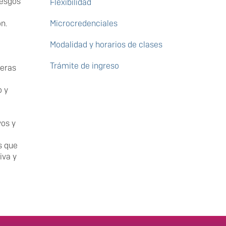
iesgos
Flexibilidad
n.
Microcredenciales
Modalidad y horarios de clases
Trámite de ingreso
ieras
o y
vos y
s que
iva y