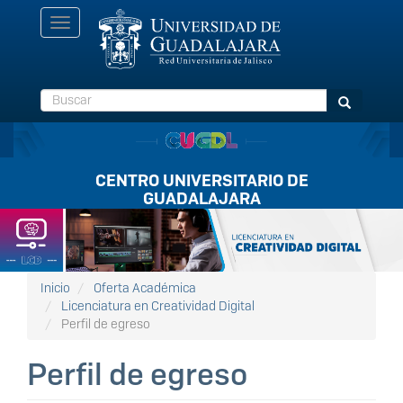
Pasar
Toggle
al
navigation
contenido
principal
Buscar
Buscar
CENTRO UNIVERSITARIO DE
GUADALAJARA
Listón
FullScreen
Inicio
Oferta Académica
Licenciatura en Creatividad Digital
Perfil de egreso
Perfil de egreso