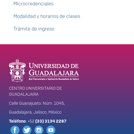
Microcredenciales
Modalidad y horarios de clases
Trámite de ingreso
Enlaces de interés
Información del
portal
CENTRO UNIVERSITARIO DE
GUADALAJARA
Calle Guanajuato. Núm. 1045,
Guadalajara, Jalisco, México
Teléfono
: +52
(33) 3134 2287