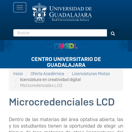
Pasar
Toggle
al
navigation
contenido
principal
Buscar
Buscar
CENTRO UNIVERSITARIO DE
GUADALAJARA
Inicio
Oferta Académica
Licenciaturas Mixtas
licenciatura en creatividad digital
Microcredenciales LCD
Microcredenciales LCD
Dentro de las materias del área optativa abierta, las
y los estudiantes tienen la oportunidad de elegir un