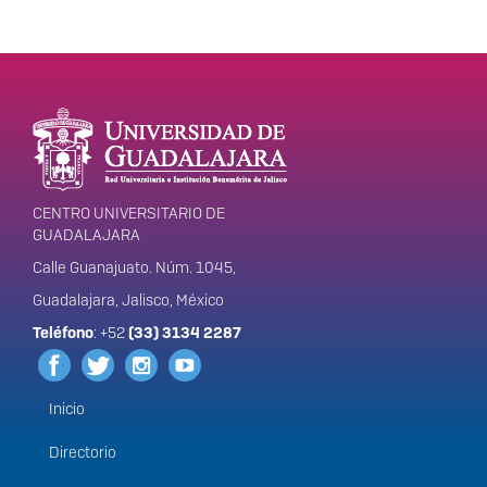
Enlaces de interés
Información del
portal
CENTRO UNIVERSITARIO DE
GUADALAJARA
Calle Guanajuato. Núm. 1045,
Guadalajara, Jalisco, México
Teléfono
: +52
(33) 3134 2287
Inicio
Menú
principal
Directorio