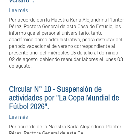
Lee más
sobre
Circular
Por acuerdo con la Maestra Karla Alejandrina Planter
N°
Pérez, Rectora General de esta Casa de Estudio, les
11
informo que el personal universitario, tanto
-
académico como administrativo, podrá disfrutar del
Suspensión
período vacacional de verano correspondiente al
de
presente año, del miércoles 15 de julio al domingo
actividades
02 de agosto, debiendo reanudar labores el lunes 03
por
de agosto.
"Periodo
vacacional
de
Circular N° 10 - Suspensión de
verano".
actividades por "La Copa Mundial de
Fútbol 2026".
Lee más
sobre
Circular
Por acuerdo de la Maestra Karla Alejandrina Planter
N°
Pérez, Rectora General de esta Ca