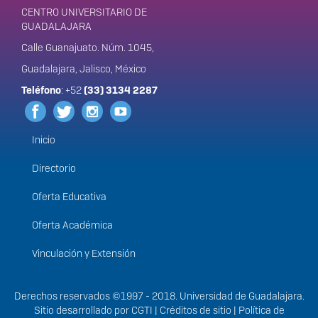
CENTRO UNIVERSITARIO DE
GUADALAJARA
Calle Guanajuato. Núm. 1045,
Guadalajara, Jalisco, México
Teléfono
: +52
(33) 3134 2287
Inicio
Menú
principal
Directorio
Oferta Educativa
Oferta Académica
Vinculación y Extensión
Derechos
Derechos reservados ©1997 - 2018. Universidad de Guadalajara.
Sitio desarrollado por
CGTI
|
Créditos de sitio
|
Política de