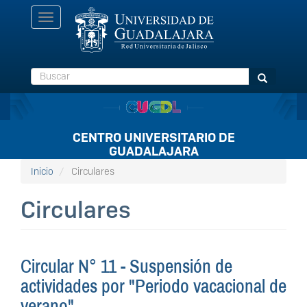
Pasar
Toggle
al
navigation
contenido
principal
Buscar
Buscar
CENTRO UNIVERSITARIO DE
GUADALAJARA
Inicio
Circulares
Circulares
Circular N° 11 - Suspensión de
actividades por "Periodo vacacional de
verano".