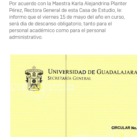
Circular
Por acuerdo con la Maestra Karla Alejandrina Planter
N°
Pérez, Rectora General de esta Casa de Estudio, le:
05
informo que el viernes 15 de mayo del año en curso,
-
será día de descanso obligatorio, tanto para el
Día
personal académico como para el personal
de
administrativo.
descanso
por
el
Día
del
Maestro