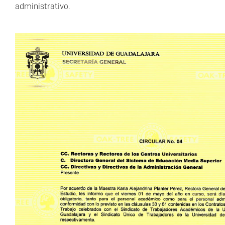
de
administrativo.
descanso
por
el
Día
del
Trabajo