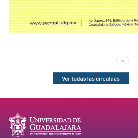
Paginación
Siguien
››
página
Ver todas las circulaes
Enlaces de interés
Información del
portal