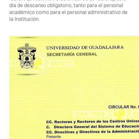
-
día de descanso obligatorio, tanto para el personal
Día
académico como para el personal administrativo de
de
la Institución.
descanso
obligatorio
del
02
de
febrero