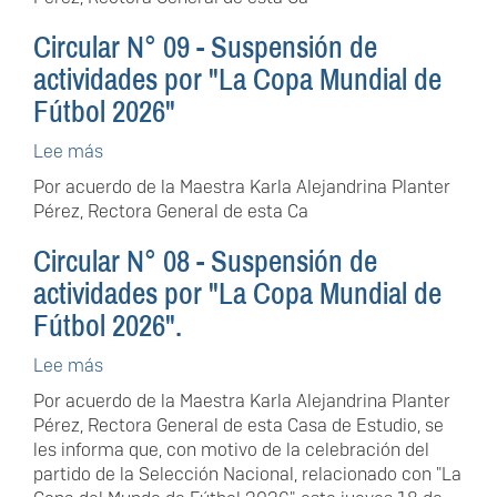
10
-
Circular N° 09 - Suspensión de
Suspensión
actividades por "La Copa Mundial de
de
Fútbol 2026"
actividades
por
Lee más
sobre
"La
Circular
Copa
Por acuerdo de la Maestra Karla Alejandrina Planter
N°
Mundial
Pérez, Rectora General de esta Ca
09
de
-
Fútbol
Circular N° 08 - Suspensión de
Suspensión
2026".
actividades por "La Copa Mundial de
de
Fútbol 2026".
actividades
por
Lee más
sobre
"La
Circular
Copa
Por acuerdo de la Maestra Karla Alejandrina Planter
N°
Mundial
Pérez, Rectora General de esta Casa de Estudio, se
08
de
les informa que, con motivo de la celebración del
-
Fútbol
partido de la Selección Nacional, relacionado con "La
Suspensión
2026"