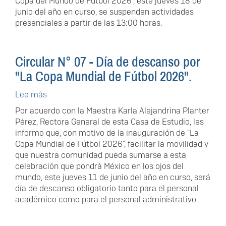
Copa del Mundo de Fútbol 2026", este jueves 18 de
de
junio del año en curso, se suspenden actividades
actividades
presenciales a partir de las 13:00 horas.
por
"La
Copa
Circular N° 07 - Día de descanso por
Mundial
de
"La Copa Mundial de Fútbol 2026".
Fútbol
Lee más
sobre
2026".
Circular
Por acuerdo con la Maestra Karla Alejandrina Planter
N°
Pérez, Rectora General de esta Casa de Estudio, les
07
informo que, con motivo de la inauguración de "La
-
Copa Mundial de Fútbol 2026", facilitar la movilidad y
Día
que nuestra comunidad pueda sumarse a esta
de
celebración que pondrá México en los ojos del
descanso
mundo, este jueves 11 de junio del año en curso, será
por
día de descanso obligatorio tanto para el personal
"La
académico como para el personal administrativo.
Copa
Mundial