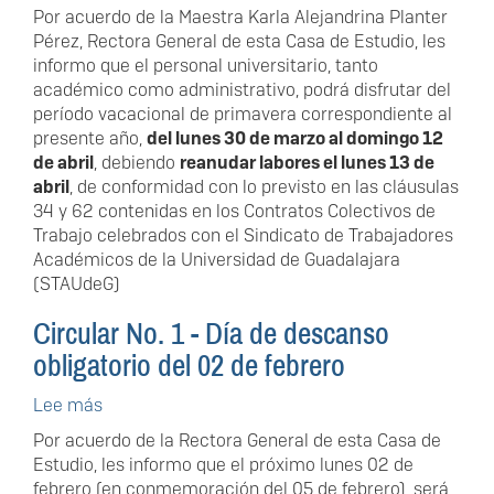
Circular
Por acuerdo de la Maestra Karla Alejandrina Planter
N°
Pérez, Rectora General de esta Casa de Estudio, les
03
informo que el personal universitario, tanto
-
académico como administrativo, podrá disfrutar del
Período
período vacacional de primavera correspondiente al
vacacional
presente año,
del lunes 30 de marzo al domingo 12
de
de abril
, debiendo
reanudar labores el lunes 13 de
primavera
abril
, de conformidad con lo previsto en las cláusulas
2026
34 y 62 contenidas en los Contratos Colectivos de
Trabajo celebrados con el Sindicato de Trabajadores
Académicos de la Universidad de Guadalajara
(STAUdeG)
Circular No. 1 - Día de descanso
obligatorio del 02 de febrero
Lee más
sobre
Circular
Por acuerdo de la Rectora General de esta Casa de
No.
Estudio, les informo que el próximo lunes 02 de
1
febrero (en conmemoración del 05 de febrero), será