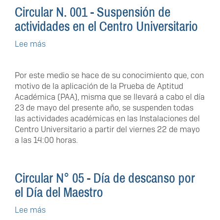
de
Circular N. 001 - Suspensión de
Fútbol
2026".
actividades en el Centro Universitario
Lee más
sobre
Circular
N.
Por este medio se hace de su conocimiento que, con
001
motivo de la aplicación de la Prueba de Aptitud
-
Académica (PAA), misma que se llevará a cabo el día
Suspensión
23 de mayo del presente año, se suspenden todas
de
las actividades académicas en las Instalaciones del
actividades
Centro Universitario a partir del viernes 22 de mayo
en
a las 14:00 horas.
el
Centro
Universitario
Circular N° 05 - Día de descanso por
el Día del Maestro
Lee más
sobre