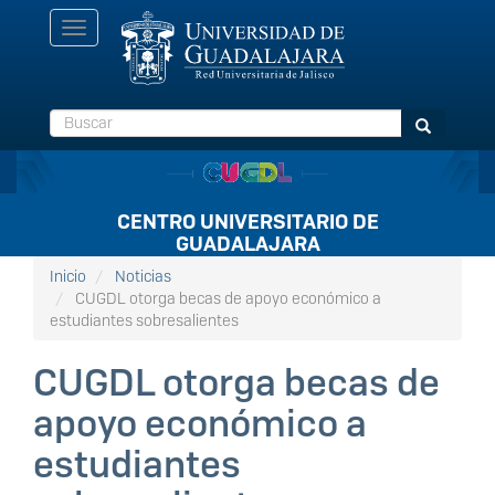
Pasar
Toggle
al
navigation
contenido
principal
Buscar
Buscar
CENTRO UNIVERSITARIO DE
GUADALAJARA
Inicio
Noticias
CUGDL otorga becas de apoyo económico a
estudiantes sobresalientes
CUGDL otorga becas de
apoyo económico a
estudiantes