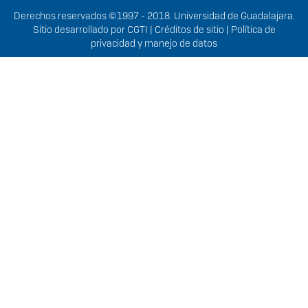
Derechos
Derechos reservados ©1997 - 2018. Universidad de Guadalajara.
Sitio desarrollado por
CGTI
|
Créditos de sitio
|
Política de
privacidad y manejo de datos