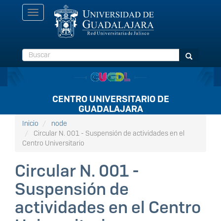
Pasar
Toggle
al
navigation
contenido
principal
Buscar
Buscar
CENTRO UNIVERSITARIO DE
GUADALAJARA
Inicio
node
Circular N. 001 - Suspensión de actividades en el
Centro Universitario
Circular N. 001 -
Suspensión de
actividades en el Centro