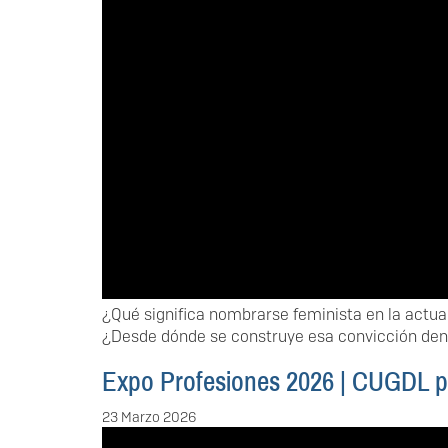
¿Qué significa nombrarse feminista en la actua
¿Desde dónde se construye esa convicción dent
Expo Profesiones 2026 | CUGDL pr
23 Marzo 2026