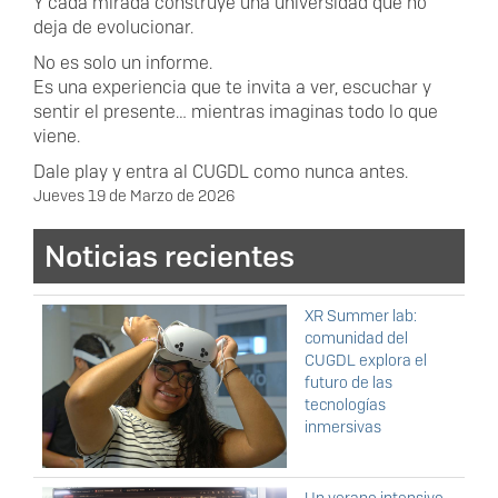
Y cada mirada construye una universidad que no
deja de evolucionar.
No es solo un informe.
Es una experiencia que te invita a ver, escuchar y
sentir el presente… mientras imaginas todo lo que
viene.
Dale play y entra al CUGDL como nunca antes.
Fecha
Jueves 19 de Marzo de 2026
Noticias recientes
XR Summer lab:
comunidad del
CUGDL explora el
futuro de las
tecnologías
inmersivas
Un verano intensivo