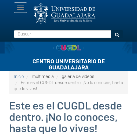
Pasar
Toggle
al
navigation
contenido
principal
Buscar
Buscar
CENTRO UNIVERSITARIO DE
GUADALAJARA
Inicio
multimedia
galeria de videos
Este es el CUGDL desde dentro. ¡No lo conoces, hasta
que lo vives!
Este es el CUGDL desde
dentro. ¡No lo conoces,
hasta que lo vives!