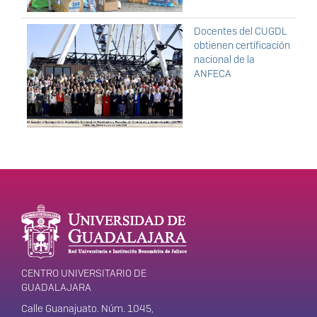
Docentes del CUGDL
obtienen certificación
nacional de la
ANFECA
Enlaces de interés
Información del
portal
CENTRO UNIVERSITARIO DE
GUADALAJARA
Calle Guanajuato. Núm. 1045,