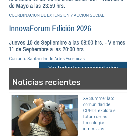
de Mayo a las 23:59 hrs.
COORDINACIÓN DE EXTENSIÓN Y ACCIÓN SOCIAL
InnovaForum Edición 2026
Jueves 10 de Septiembre a las 08:00 hrs.
-
Viernes
11 de Septiembre a las 20:00 hrs.
Conjunto Santander de Artes Escénicas
Ver todas las convocatorias
Noticias recientes
XR Summer lab:
comunidad del
CUGDL explora el
futuro de las
tecnologías
inmersivas