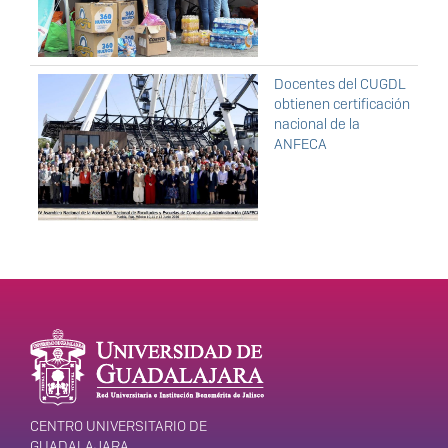
Docentes del CUGDL
obtienen certificación
nacional de la
ANFECA
Enlaces de interés
Información del
portal
CENTRO UNIVERSITARIO DE
GUADALAJARA