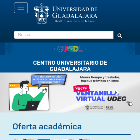
Pasar
Toggle
al
navigation
contenido
principal
Buscar
Buscar
CENTRO UNIVERSITARIO DE
GUADALAJARA
Previous
Next
Oferta académica