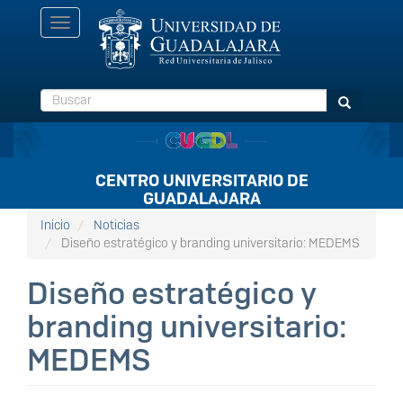
Pasar
Toggle
al
navigation
contenido
principal
Buscar
Buscar
CENTRO UNIVERSITARIO DE
GUADALAJARA
Inicio
Noticias
Diseño estratégico y branding universitario: MEDEMS
Diseño estratégico y
branding universitario:
MEDEMS