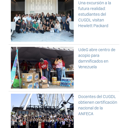
Una excursión a la
futura realidad:
estudiantes del
CUGDL visitan
Hewlett Packard
UdeG abre centro de
acopio para
damnificados en
Venezuela
Docentes del CUGDL
obtienen certificación
nacional de la
ANFECA