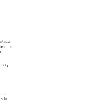
estacó
brindar
,
las y
bles
 y la