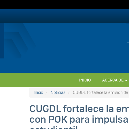
Pasar
al
contenido
principal
NAVEGACIÓN
INICIO
ACERCA DE
PRINCIPAL
Inicio
Noticias
CUGDL fortalece la emisión de 
CUGDL fortalece la em
con POK para impulsar