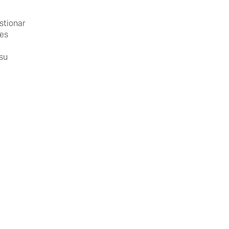
stionar
tes
su