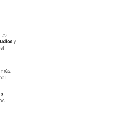
nes
tudios
y
el
emás,
al,
as
as