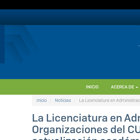
Pasar
al
contenido
principal
NAVEGACIÓN
INICIO
ACERCA DE
PRINCIPAL
Inicio
Noticias
La Licenciatura en Administrac
La Licenciatura en Ad
Organizaciones del CU